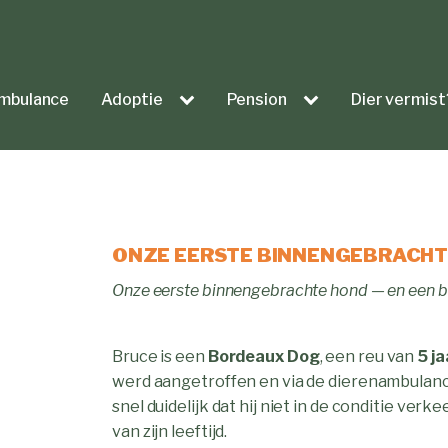
mbulance
Adoptie
Pension
Dier vermist
ONZE EERSTE BINNENGEBRACHT
Onze eerste binnengebrachte hond — en een bi
Bruce is een
Bordeaux Dog
, een reu van
5 ja
werd aangetroffen en via de dierenambulanc
snel duidelijk dat hij niet in de conditie ve
van zijn leeftijd.