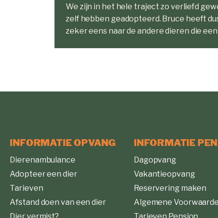
We zijn in het hele traject zo verliefd ge
zelf hebben geadopteerd. Bruce heeft du
zeker eens naar de andere dieren die een
INFORMATIE OPVANG
INFORMATIE PEN
Dierenambulance
Dagopvang
Adopteer een dier
Vakantieopvang
Tarieven
Reservering maken
Afstand doen van een dier
Algemene Voorwaarde
Dier vermist?
Tarieven Pension