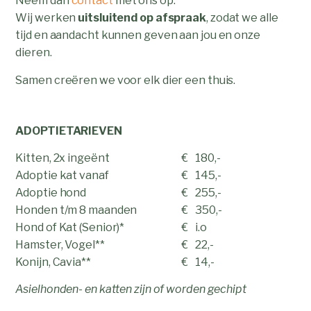
Neem dan
contact
met ons op.
Wij werken
uitsluitend op afspraak
, zodat we alle
tijd en aandacht kunnen geven aan jou en onze
dieren.
Samen creëren we voor elk dier een thuis.
ADOPTIETARIEVEN
Kitten, 2x ingeënt
180,-
Adoptie kat vanaf
145,-
Adoptie hond
255,-
Honden t/m 8 maanden
350,-
Hond of Kat (Senior)*
i.o
Hamster, Vogel**
22,-
Konijn, Cavia**
14,-
Asielhonden- en katten zijn of worden gechipt