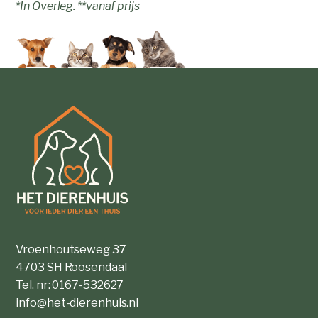
*In Overleg. **vanaf prijs
Vroenhoutseweg 37
4703 SH Roosendaal
Tel. nr: 0167-532627
info@het-dierenhuis.nl